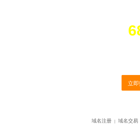
6
您所访问的域名正在
This domain name is current
立即购
域名注册
域名交易
|