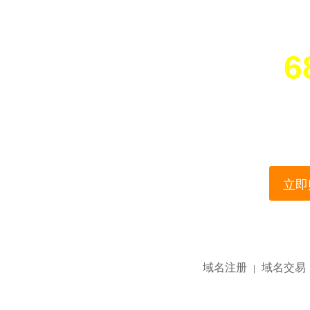
6
您所访问的域名正在
This domain name is current
立即购
域名注册
域名交易
|