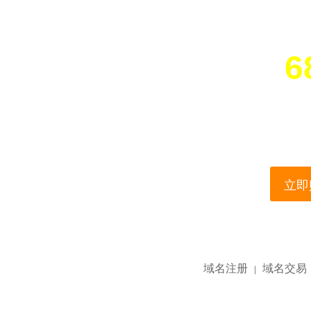
6
您所访问的域名正在
This domain name is current
立即购
域名注册
域名交易
|