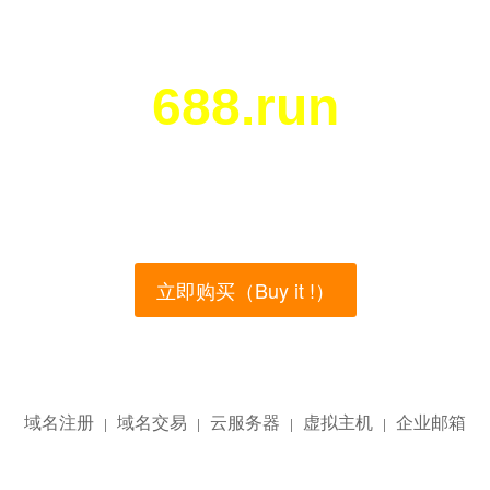
688.run
您所访问的域名正在西部数码（west.cn）出售！
main name is currently for sale on the west.cn, Buy
立即购买（Buy it !）
域名注册
域名交易
云服务器
虚拟主机
企业邮箱
|
|
|
|