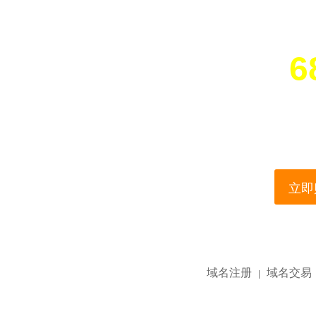
6
您所访问的域名正在
This domain name is current
立即购
域名注册
域名交易
|