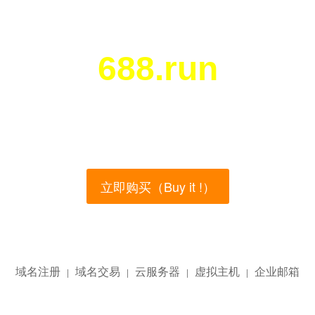
688.run
您所访问的域名正在西部数码（west.cn）出售！
main name is currently for sale on the west.cn, Buy
立即购买（Buy it !）
域名注册
域名交易
云服务器
虚拟主机
企业邮箱
|
|
|
|