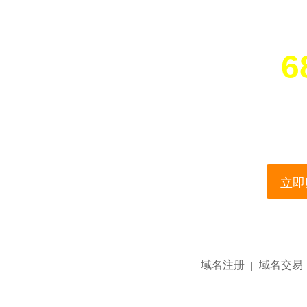
6
您所访问的域名正在
This domain name is current
立即购
域名注册
域名交易
|