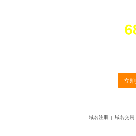
6
您所访问的域名正在
This domain name is current
立即购
域名注册
域名交易
|