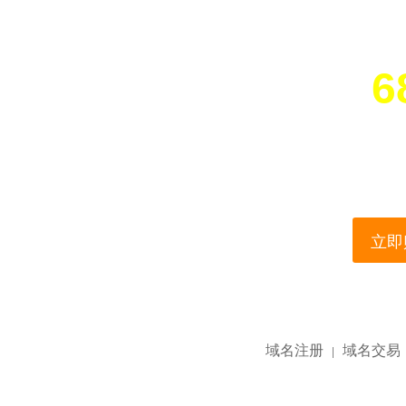
6
您所访问的域名正在
This domain name is current
立即购
域名注册
域名交易
|