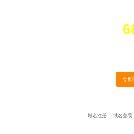
6
您所访问的域名正在
This domain name is current
立即购
域名注册
域名交易
|