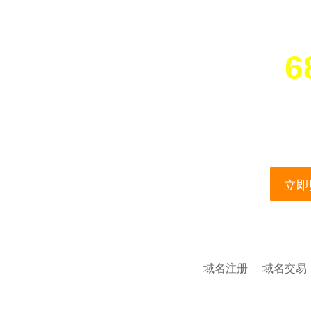
6
您所访问的域名正在
This domain name is current
立即购
域名注册
域名交易
|