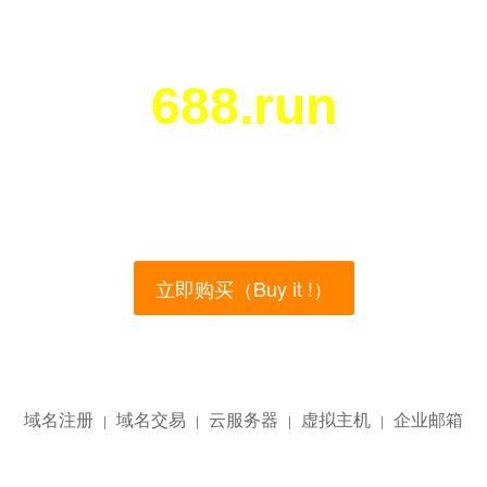
688.run
您所访问的域名正在西部数码（west.cn）出售！
main name is currently for sale on the west.cn, Buy
立即购买（Buy it !）
域名注册
域名交易
云服务器
虚拟主机
企业邮箱
|
|
|
|