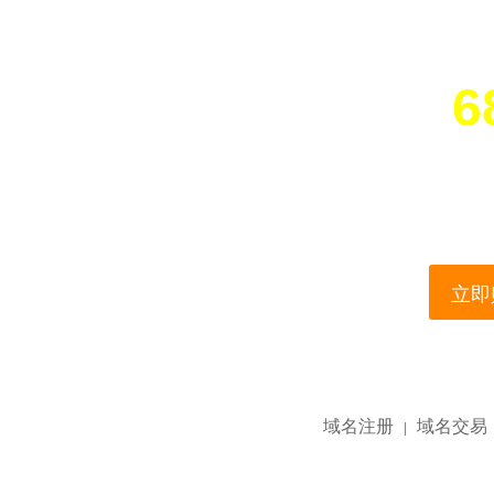
6
您所访问的域名正在
This domain name is current
立即购
域名注册
域名交易
|