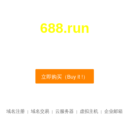
688.run
您所访问的域名正在西部数码（west.cn）出售！
main name is currently for sale on the west.cn, Buy
立即购买（Buy it !）
域名注册
域名交易
云服务器
虚拟主机
企业邮箱
|
|
|
|