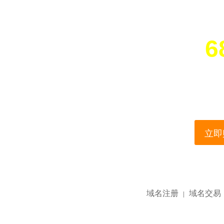
6
您所访问的域名正在
This domain name is current
立即购
域名注册
域名交易
|