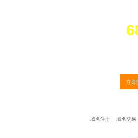
6
您所访问的域名正在
This domain name is current
立即购
域名注册
域名交易
|