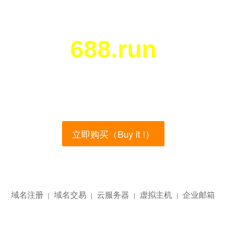
688.run
您所访问的域名正在西部数码（west.cn）出售！
main name is currently for sale on the west.cn, Buy
立即购买（Buy it !）
域名注册
域名交易
云服务器
虚拟主机
企业邮箱
|
|
|
|