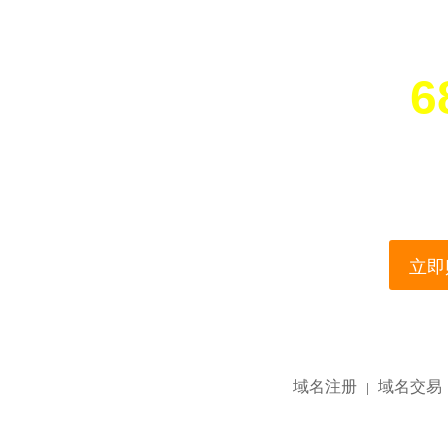
6
您所访问的域名正在
This domain name is current
立即购
域名注册
域名交易
|